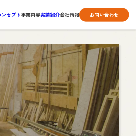
コンセプト
事業内容
実績紹介
会社情報
お問い合わせ
事業内容一覧
会社情報一覧
お問い合わせフォーム
造作家具製作・施工
代表あいさつ
協力会社になる
内装業全般
企業理念・経営方針
販売・外注・加工
会社概要・沿革