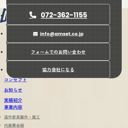
072-362-1155
info@amset.co.jp
会社名
株式会社amset（アンセット）
所在地
フォームでのお問い合わせ
〒587-0042
大阪府堺市美原区木材通4-17-7
協力会社になる
コンセプト
お知らせ
実績紹介
事業内容
造作家具製作・施工
内装業全般