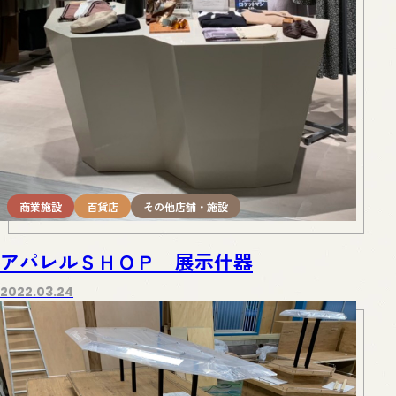
商業施設
百貨店
その他店舗・施設
アパレルＳＨＯＰ 展示什器
2022.03.24