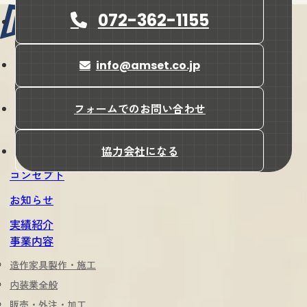
072-362-1155
info@amset.co.jp
会社名
株式会社amset（アンセット）
所在地
フォームでのお問い合わせ
〒587-0042
大阪府堺市美原区木材通4-17-7
協力会社になる
コンセプト
お知らせ
実績紹介
事業内容
造作家具製作・施工
内装業全般
販売・外注・加工