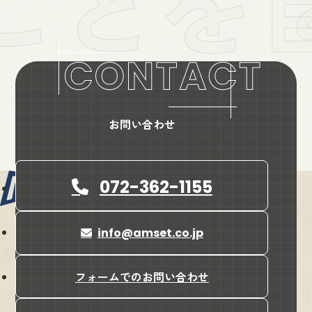
お問い合わせ
072-362-1155
info@amset.co.jp
会社名
株式会社amset（アンセット）
所在地
フォームでのお問い合わせ
〒587-0042
大阪府堺市美原区木材通4-17-7