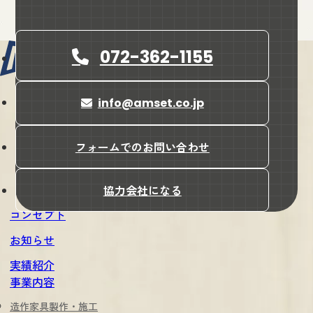
072-362-1155
info@amset.co.jp
会社名
株式会社amset（アンセット）
所在地
フォームでのお問い合わせ
〒587-0042
大阪府堺市美原区木材通4-17-7
協力会社になる
コンセプト
お知らせ
実績紹介
事業内容
造作家具製作・施工