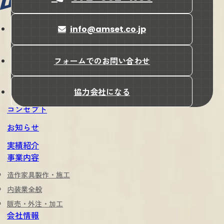
info@amset.co.jp
会社名
株式会社amset（アンセット）
所在地
フォームでのお問い合わせ
〒587-0042
大阪府堺市美原区木材通4-17-7
協力会社になる
コンセプト
お知らせ
実績紹介
事業内容
造作家具製作・施工
内装業全般
販売・外注・加工
会社情報