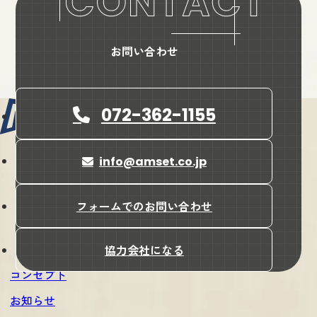
お問い合わせ
072-362-1155
info@amset.co.jp
会社名
株式会社amset（アンセット）
所在地
フォームでのお問い合わせ
〒587-0042
大阪府堺市美原区木材通4-17-7
協力会社になる
コンセプト
お知らせ